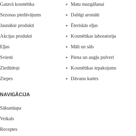
Gatavā kosmētika
Matu mazgāšanai
Sezonas piedāvājums
Dabīgi aromāti
Jaunākie produkti
Ēteriskās eļļas
Akcijas produkti
Kosmētikas laboratorija
Eļļas
Māli un sāls
Sviesti
Piena un augļu pulveri
Ziedūdeņi
Kosmētikas iepakojums
Ziepes
Dāvanu kartes
NAVIGĀCIJA
Sākumlapa
Veikals
Receptes