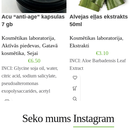
Acu “anti-age” kapsulas
Alvejas eļļas ekstrakts
7 gb
50ml
Kosmētikas laboratorija
,
Kosmētikas laboratorija
,
Aktīvās piedevas
,
Gatavā
Ekstrakti
kosmētika
,
Sejai
€
3.10
€
6.50
INCI: Aloe Barbadensis Leaf
INCI: Glycine soja oil, water,
Extract
citric acid, sodium salicylate,
pseudoalteromonas
exopolysaccarides, acetyl
tetrapeptide-5, acetyl
hexapeptide-8, phenoxyethanol.
Seko mums
Instagram