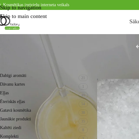
Kosmētikas izejvielu interneta veikals
Skip to navigation
Skip to main content
Sāk
KATEGORIJAS
Sākums
Kosmētika
Dabīgi aromāti
21
Dāvanu kartes
1
Eļļas
49
Ēteriskās eļļas
54
Gatavā kosmētika
38
Jaunākie produkti
35
Kaltēti ziedi
8
Komplekti
3