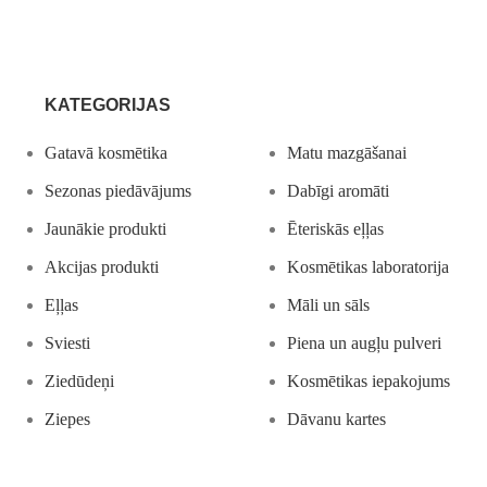
KATEGORIJAS
Gatavā kosmētika
Matu mazgāšanai
Sezonas piedāvājums
Dabīgi aromāti
Jaunākie produkti
Ēteriskās eļļas
Akcijas produkti
Kosmētikas laboratorija
Eļļas
Māli un sāls
Sviesti
Piena un augļu pulveri
Ziedūdeņi
Kosmētikas iepakojums
Ziepes
Dāvanu kartes