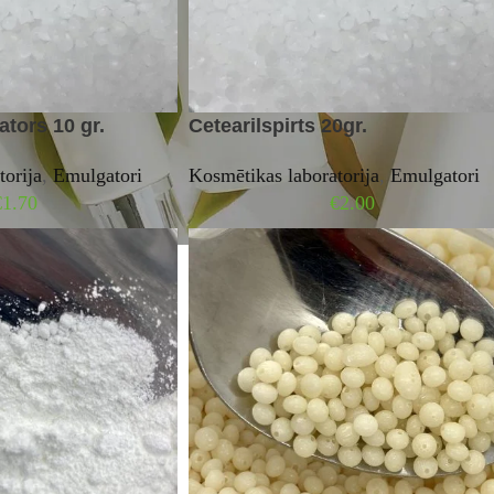
tors 10 gr.
Cetearilspirts 20gr.
torija
,
Emulgatori
Kosmētikas laboratorija
,
Emulgatori
€
1.70
€
2.00