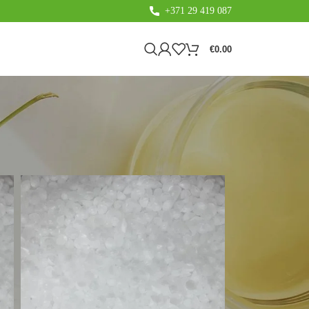
+371 29 419 087
€
0.00
8
24