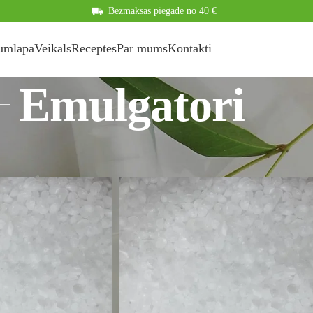
Bezmaksas piegāde no 40 €
umlapa
Veikals
Receptes
Par mums
Kontakti
Emulgatori
s laboratorija
Rādīt
9
12
1
Emulgatori