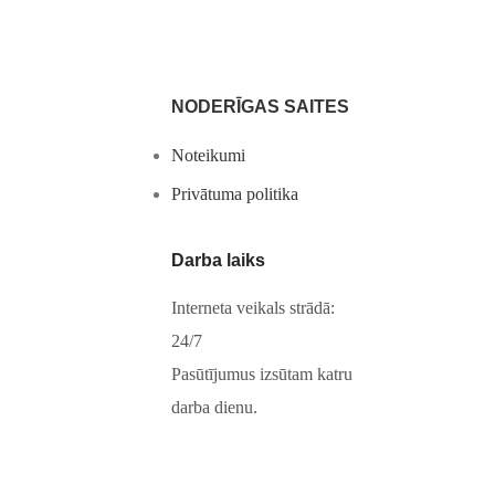
NODERĪGAS SAITES
Noteikumi
Privātuma politika
Darba laiks
Interneta veikals strādā:
24/7
Pasūtījumus izsūtam katru
darba dienu.