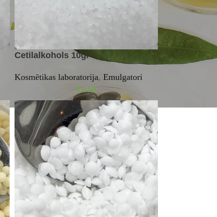
Cetilalkohols 10gr
Kosmētikas laboratorija
,
Emulgatori
€
1.10