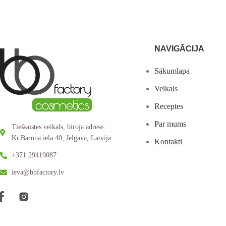
NAVIGĀCIJA
Sākumlapa
Veikals
Receptes
Par mums
Tiešsaistes veikals, biroja adrese:
Kr.Barona iela 40, Jelgava, Latvija
Kontakti
+371 29419087
ieva@bbfactory.lv