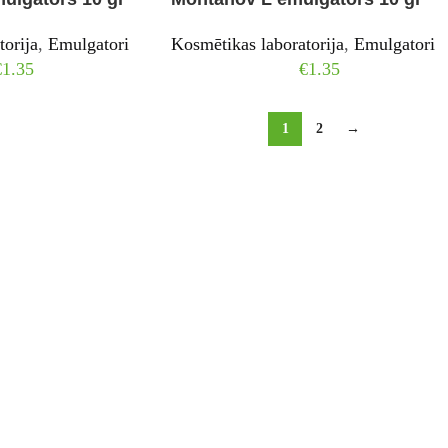
torija
,
Emulgatori
Kosmētikas laboratorija
,
Emulgatori
€
1.35
€
1.35
1
2
→