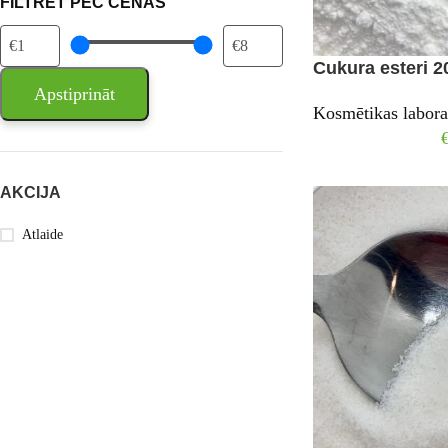
FILTRĒT PĒC CENAS
Cukura esteri 2
Apstiprināt
Kosmētikas labora
AKCIJA
Atlaide