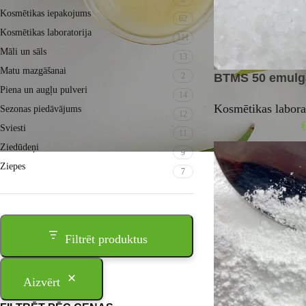
Kosmētikas iepakojums
62
Kosmētikas laboratorija
111
Māli un sāls
13
Matu mazgāšanai
2
BTMS 50 emulga
Piena un augļu pulveri
14
Kosmētikas labora
Sezonas piedāvājums
12
Sviesti
11
Ziedūdeņi
9
Ziepes
7
Filtrēt produktus
Aizvērt