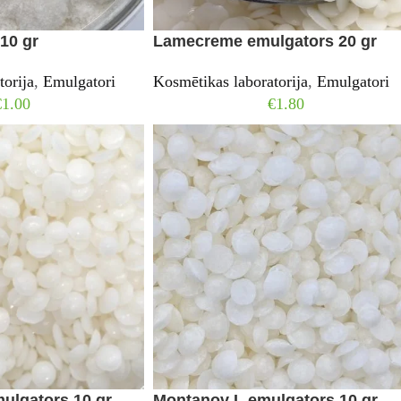
 10 gr
Lamecreme emulgators 20 gr
torija
,
Emulgatori
Kosmētikas laboratorija
,
Emulgatori
€
1.00
€
1.80
ulgators 10 gr
Montanov L emulgators 10 gr