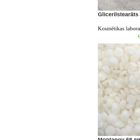
Glicerilstearāts
Kosmētikas labora
Montanov 68 em