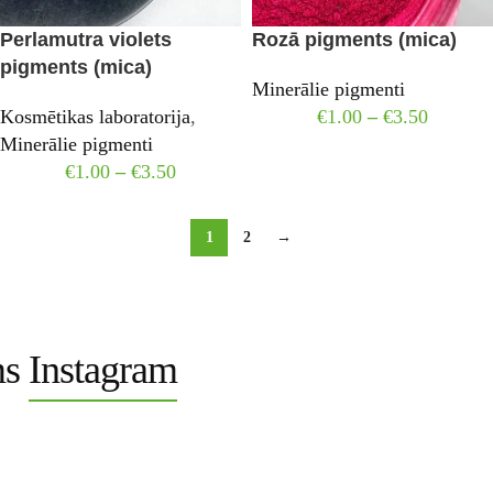
Perlamutra violets
Rozā pigments (mica)
pigments (mica)
Minerālie pigmenti
Kosmētikas laboratorija
,
€
1.00
–
€
3.50
Minerālie pigmenti
€
1.00
–
€
3.50
1
2
→
ms
Instagram