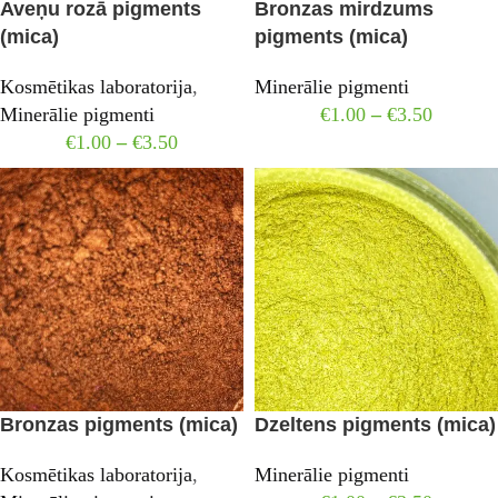
Aveņu rozā pigments
Bronzas mirdzums
(mica)
pigments (mica)
Kosmētikas laboratorija
,
Minerālie pigmenti
Minerālie pigmenti
€
1.00
–
€
3.50
€
1.00
–
€
3.50
Bronzas pigments (mica)
Dzeltens pigments (mica)
Kosmētikas laboratorija
,
Minerālie pigmenti