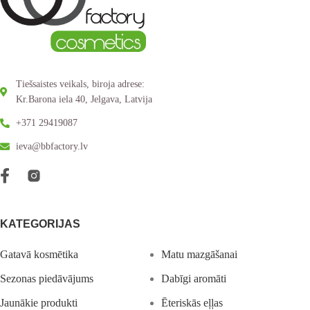
Tiešsaistes veikals, biroja adrese:
Kr.Barona iela 40, Jelgava, Latvija
+371 29419087
ieva@bbfactory.lv
KATEGORIJAS
Gatavā kosmētika
Matu mazgāšanai
Sezonas piedāvājums
Dabīgi aromāti
Jaunākie produkti
Ēteriskās eļļas