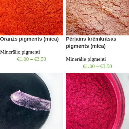
Oranžs pigments (mica)
Pērļains krēmkrāsas
pigments (mica)
Minerālie pigmenti
€
1.00
–
€
3.50
Minerālie pigmenti
€
1.00
–
€
3.50