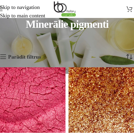
Skip to navigation
Skip to main content
Minerālie pigmenti
Sākums
Kosmētikas laboratorija
Minerālie pigmenti
Rāda 1—12 no 23 rezultātiem
Parādīt filtrus