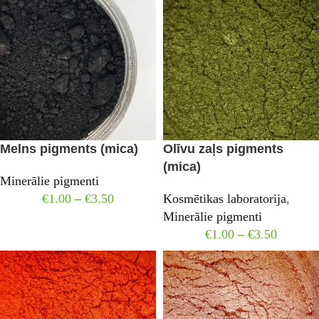
Melns pigments (mica)
Olīvu zaļs pigments
(mica)
Minerālie pigmenti
€
1.00
–
€
3.50
Kosmētikas laboratorija
,
Minerālie pigmenti
€
1.00
–
€
3.50