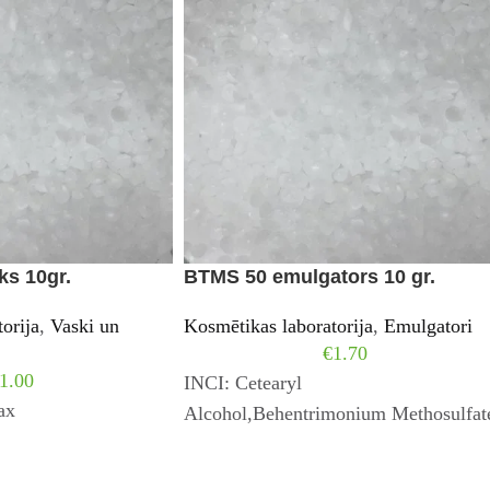
ks 10gr.
BTMS 50 emulgators 10 gr.
orija
,
Vaski un
Kosmētikas laboratorija
,
Emulgatori
€
1.70
1.00
INCI: Cetearyl
ax
Alcohol,Behentrimonium Methosulfat