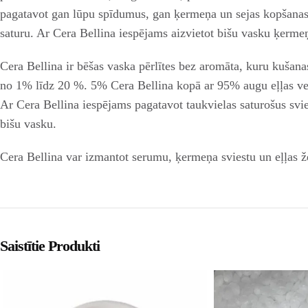
pagatavot gan lūpu spīdumus, gan ķermeņa un sejas kopšanas l
saturu. Ar Cera Bellina iespējams aizvietot bišu vasku ķermeņ
Cera Bellina ir bēšas vaska pērlītes bez aromāta, kuru kušana
no 1% līdz 20 %. 5% Cera Bellina kopā ar 95% augu eļļas vei
Ar Cera Bellina iespējams pagatavot taukvielas saturošus svie
bišu vasku.
Cera Bellina var izmantot serumu, ķermeņa sviestu un eļļas ž
Saistītie Produkti