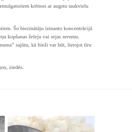
r emulgatoriem krēmos ar augstu taukvielu
stiem. Šo biezinātāju izmanto koncentrācijā
eņa kopšanas želeju vai sejas serumu.
ma” sajūtu, kā bieži var būt, lietojot tīru
os, ziedēs.