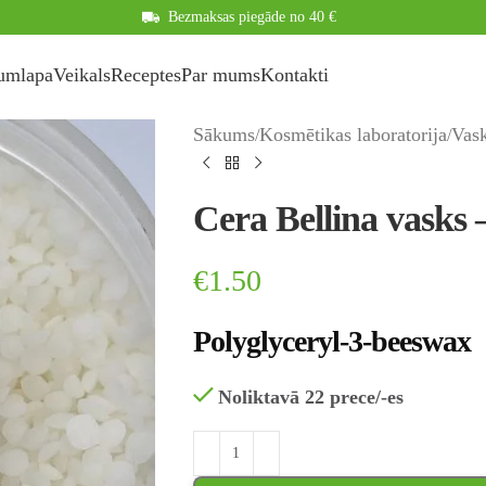
Bezmaksas piegāde no 40 €
umlapa
Veikals
Receptes
Par mums
Kontakti
Sākums
Kosmētikas laboratorija
Vask
Cera Bellina vasks –
€
1.50
Polyglyceryl-3-beeswax
Noliktavā 22 prece/-es