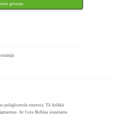
ienot grozam
zinātāji
s poliglicerola esteros). Tā lielākā
 pigmentus. Ar Cera Bellina iespējams