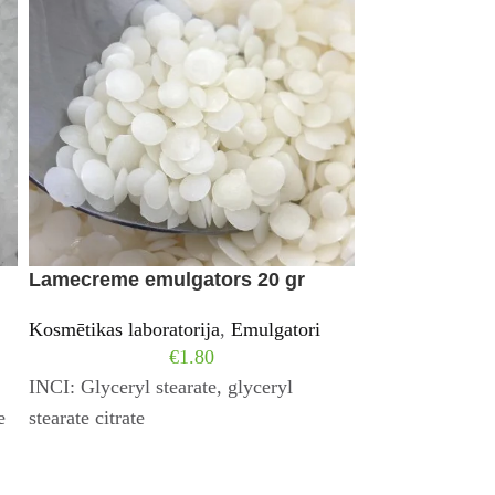
Lamecreme emulgators 20 gr
Montanov 68 
Kosmētikas laboratorija
,
Emulgatori
Kosmētikas labo
€
1.80
INCI: Glyceryl stearate, glyceryl
INCI: Cetearyl a
e
stearate citrate
glucoside