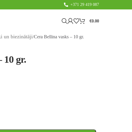
+371 29 419 087
€
0.00
i un biezinātāji
Cera Bellina vasks – 10 gr.
 10 gr.