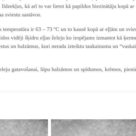
īdzekļus, kā arī to var lietot kā papildus biezinātāju kopā a
a sviestu sastāvos.
s temperatūra ir 63 – 73 ºC un to kausē kopā ar eļļām un svie
dos vidēji šķidru eļļas želeju ko iespējams izmantot kā ķerm
stus un balzāmus, kuri nerada izteiktu taukainuma un “vaskainu
eleju gatavošanai, lūpu balzāmos un spīdumos, krēmos, pieniņ