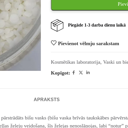
Piev
Piegāde 1-3 darba dienu laikā
Pievienot vēlmju sarakstam
Kosmētikas laboratorija
,
Vaski un bie
Kopīgot:
APRAKSTS
 pārstrādāts bišu vasks (bišu vaska brīvās taukskābes pārvērsta
eļļas želeju veidošana, šīs želejas nenoslāņojas, labi “notur”