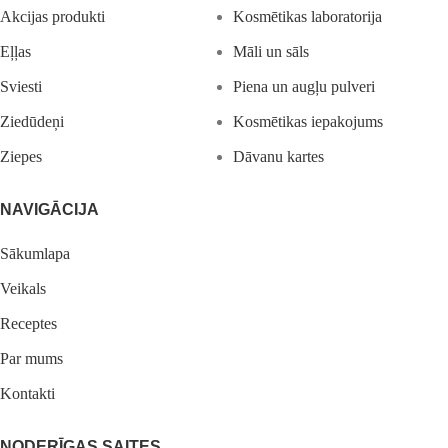
Akcijas produkti
Kosmētikas laboratorija
Eļļas
Māli un sāls
Sviesti
Piena un augļu pulveri
Ziedūdeņi
Kosmētikas iepakojums
Ziepes
Dāvanu kartes
NAVIGĀCIJA
Sākumlapa
Veikals
Receptes
Par mums
Kontakti
NODERĪGAS SAITES