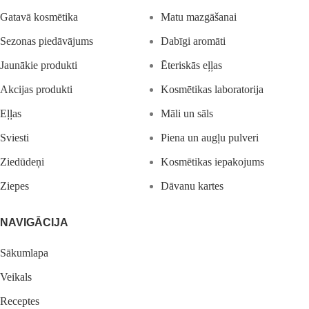
Gatavā kosmētika
Matu mazgāšanai
Sezonas piedāvājums
Dabīgi aromāti
Jaunākie produkti
Ēteriskās eļļas
Akcijas produkti
Kosmētikas laboratorija
Eļļas
Māli un sāls
Sviesti
Piena un augļu pulveri
Ziedūdeņi
Kosmētikas iepakojums
Ziepes
Dāvanu kartes
NAVIGĀCIJA
Sākumlapa
Veikals
Receptes