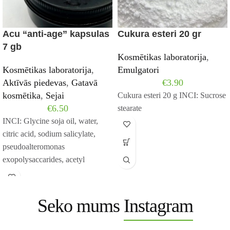
Acu “anti-age” kapsulas
Cukura esteri 20 gr
7 gb
Kosmētikas laboratorija
,
Kosmētikas laboratorija
,
Emulgatori
Aktīvās piedevas
,
Gatavā
€
3.90
kosmētika
,
Sejai
Cukura esteri 20 g INCI: Sucrose
€
6.50
stearate
INCI: Glycine soja oil, water,
citric acid, sodium salicylate,
pseudoalteromonas
exopolysaccarides, acetyl
tetrapeptide-5, acetyl
hexapeptide-8, phenoxyethanol.
Seko mums
Instagram