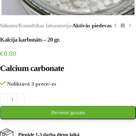
Sākums
Kosmētikas laboratorija
Aktīvās piedevas
Kalcija karbonāts – 20 gr.
€
0.80
Calcium carbonate
Noliktavā 3 prece/-es
Pievienot grozam
Piegāde 1-3 darba dienu laikā