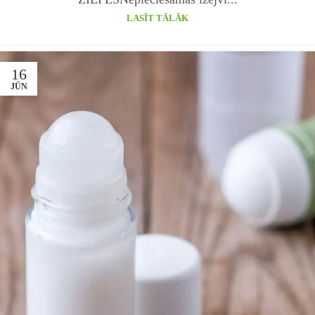
LASĪT TĀLĀK
16
JŪN