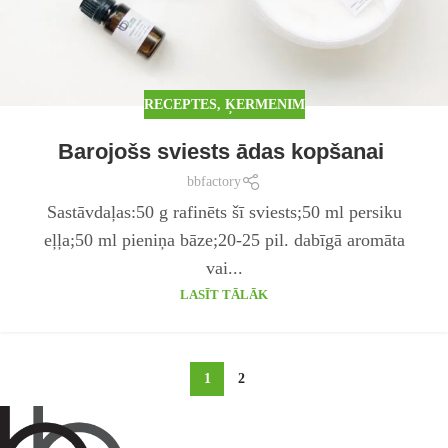
RECEPTES
,
ĶERMENIM
Barojošs sviests ādas kopšanai
bbfactory
Sastāvdaļas:50 g rafinēts šī sviests;50 ml persiku
eļļa;50 ml pieniņa bāze;20-25 pil. dabīgā aromāta
vai...
LASĪT TĀLĀK
1
2