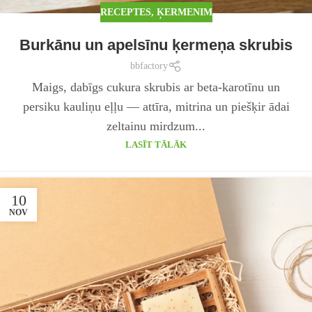
RECEPTES
,
ĶERMENIM
Burkānu un apelsīnu ķermeņa skrubis
bbfactory
Maigs, dabīgs cukura skrubis ar beta-karotīnu un
persiku kauliņu eļļu — attīra, mitrina un piešķir ādai
zeltainu mirdzum...
LASĪT TĀLĀK
10
NOV