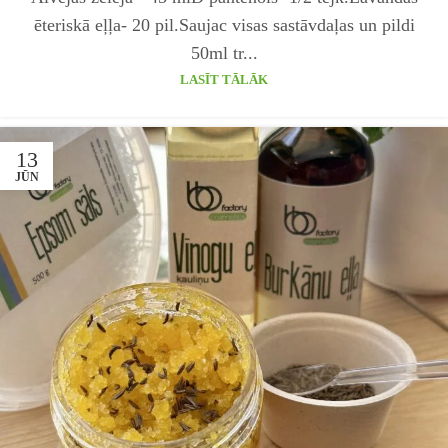
ēteriskā eļļa- 20 pil.Saujac visas sastāvdaļas un pildi
50ml tr...
LASĪT TĀLĀK
13
JŪN