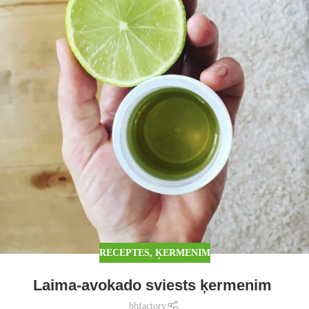
RECEPTES
,
ĶERMENIM
Laima-avokado sviests ķermenim
bbfactory