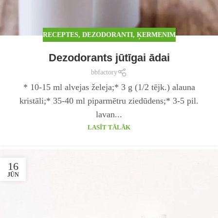
RECEPTES
,
DEZODORANTI
,
ĶERMENIM
Dezodorants jūtīgai ādai
bbfactory
* 10-15 ml alvejas želeja;* 3 g (1/2 tējk.) alauna
kristāli;* 35-40 ml piparmētru ziedūdens;* 3-5 pil.
lavan...
LASĪT TĀLĀK
16
JŪN