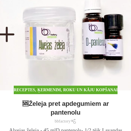
RECEPTES
,
ĶERMENIM
,
ROKU UN KĀJU KOPŠANAI
🆘Želeja pret apdegumiem ar
pantenolu
bbfactory
Alvejas želeja - 45 mlD pantenols- 1/2 tējk.Lavandas