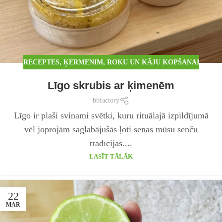
RECEPTES
,
ĶERMENIM
,
ROKU UN KĀJU KOPŠANAI
Līgo skrubis ar ķimenēm
bbfactory
Līgo ir plaši svinami svētki, kuru rituālajā izpildījumā
vēl joprojām saglabājušās ļoti senas mūsu senču
tradīcijas....
LASĪT TĀLĀK
22
MAR