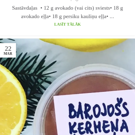
Sastāvdaļas • 12 g avokado (vai cits) sviests• 18 g
avokado eļļa• 18 g persiku kauliņu eļļa• ...
LASĪT TĀLĀK
22
MAR