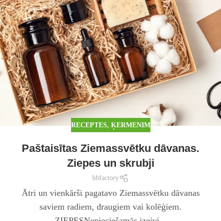
RECEPTES
,
ĶERMENIM
Paštaisītas Ziemassvētku dāvanas.
Ziepes un skrubji
bbfactory
Ātri un vienkārši pagatavo Ziemassvētku dāvanas
saviem radiem, draugiem vai kolēģiem.
ZIEPESNepieciešamās izejvi...