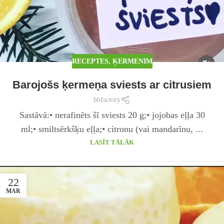
RECEPTES
,
ĶERMENIM
Barojošs ķermeņa sviests ar citrusiem
bbfactory
Sastāvā:• nerafinēts šī sviests 20 g;• jojobas eļļa 30
ml;• smiltsērkšķu eļļa;• citronu (vai mandarīnu, ...
LASĪT TĀLĀK
22
MAR