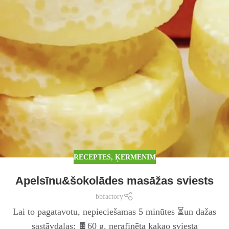
RECEPTES
,
ĶERMENIM
Apelsīnu&šokolādes masāžas sviests
bbfactory
Lai to pagatavotu, nepieciešamas 5 minūtes ⏳un dažas
sastāvdaļas: 🍫60 g. nerafinēta kakao sviesta