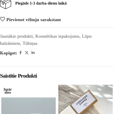
Piegāde 1-3 darba dienu laikā
Pievienot vēlmju sarakstam
Jaunākie produkti
,
Kosmētikas iepakojums
,
Lūpu
balzāmiem
,
Tūbiņas
Kopīgot:
Saistītie Produkti
Izpār
dots