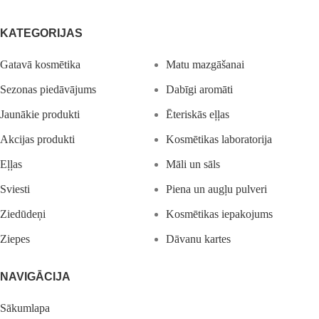
KATEGORIJAS
Gatavā kosmētika
Matu mazgāšanai
Sezonas piedāvājums
Dabīgi aromāti
Jaunākie produkti
Ēteriskās eļļas
Akcijas produkti
Kosmētikas laboratorija
Eļļas
Māli un sāls
Sviesti
Piena un augļu pulveri
Ziedūdeņi
Kosmētikas iepakojums
Ziepes
Dāvanu kartes
NAVIGĀCIJA
Sākumlapa