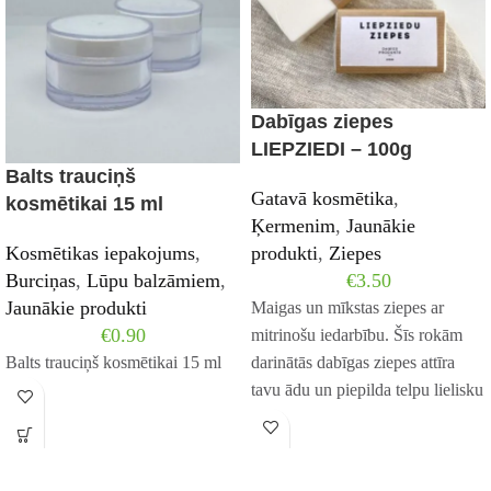
Dabīgas ziepes
LIEPZIEDI – 100g
Balts trauciņš
Gatavā kosmētika
,
kosmētikai 15 ml
Ķermenim
,
Jaunākie
Kosmētikas iepakojums
,
produkti
,
Ziepes
Burciņas
,
Lūpu balzāmiem
,
€
3.50
Jaunākie produkti
Maigas un mīkstas ziepes ar
€
0.90
mitrinošu iedarbību. Šīs rokām
Balts trauciņš kosmētikai 15 ml
darinātās dabīgas ziepes attīra
tavu ādu un piepilda telpu lielisku
liepziedu