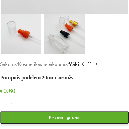
Sākums
Kosmētikas iepakojums
Vāki
Pumpītis pudelēm 20mm, oranžs
€
0.60
Pievienot grozam