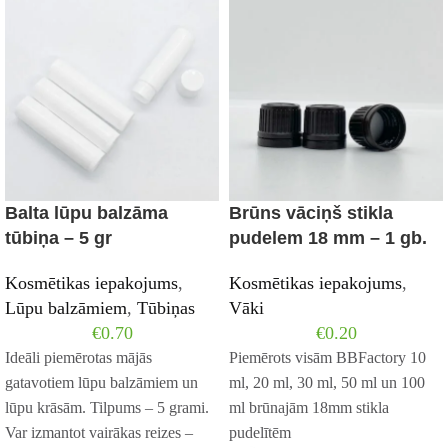
Balta lūpu balzāma
Brūns vāciņš stikla
tūbiņa – 5 gr
pudelem 18 mm – 1 gb.
Kosmētikas iepakojums
,
Kosmētikas iepakojums
,
Lūpu balzāmiem
,
Tūbiņas
Vāki
€
0.70
€
0.20
Ideāli piemērotas mājās
Piemērots visām BBFactory 10
gatavotiem lūpu balzāmiem un
ml, 20 ml, 30 ml, 50 ml un 100
lūpu krāsām. Tilpums – 5 grami.
ml brūnajām 18mm stikla
Var izmantot vairākas reizes –
pudelītēm