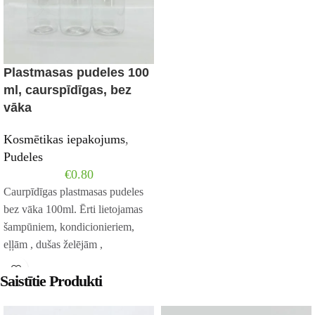
Plastmasas pudeles 100
ml, caurspīdīgas, bez
vāka
Kosmētikas iepakojums
,
Pudeles
€
0.80
Caurpīdīgas plastmasas pudeles
bez vāka 100ml. Ērti lietojamas
šampūniem, kondicionieriem,
eļļām , dušas želējām ,
ziedūdeņiem utt. Izvēieties
Saistītie Produkti
pudelītēm pumpīti,