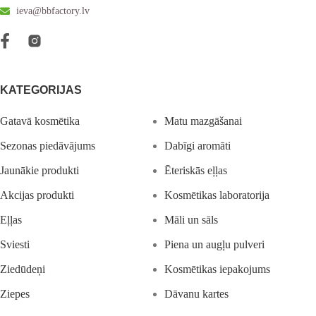
ieva@bbfactory.lv
KATEGORIJAS
Gatavā kosmētika
Matu mazgāšanai
Sezonas piedāvājums
Dabīgi aromāti
Jaunākie produkti
Ēteriskās eļļas
Akcijas produkti
Kosmētikas laboratorija
Eļļas
Māli un sāls
Sviesti
Piena un augļu pulveri
Ziedūdeņi
Kosmētikas iepakojums
Ziepes
Dāvanu kartes