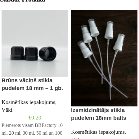
Brūns vāciņš stikla
pudelem 18 mm – 1 gb.
Kosmētikas iepakojums
,
Vāki
Izsmidzinātājs stikla
€
0.20
pudelēm 18mm balts
Piemērots visām BBFactory 10
Kosmētikas iepakojums
,
ml, 20 ml, 30 ml, 50 ml un 100