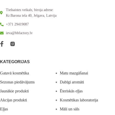
Tiešsaistes veikals, biroja adrese:
Kr.Barona iela 40, Jelgava, Latvija
+371 29419087
ieva@bbfactory.lv
KATEGORIJAS
Gatavā kosmētika
Matu mazgāšanai
Sezonas piedāvājums
Dabīgi aromāti
Jaunākie produkti
Ēteriskās eļļas
Akcijas produkti
Kosmētikas laboratorija
Eļļas
Māli un sāls