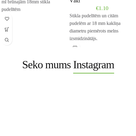
Vāki
ml brūnajām 18mm stikla
€
1.10
pudelītēm
Stikla pudelītēm un citām
pudelēm ar 18 mm kakliņa
diametru piemērots melns
izsmidzinātājs.
Seko mums
Instagram