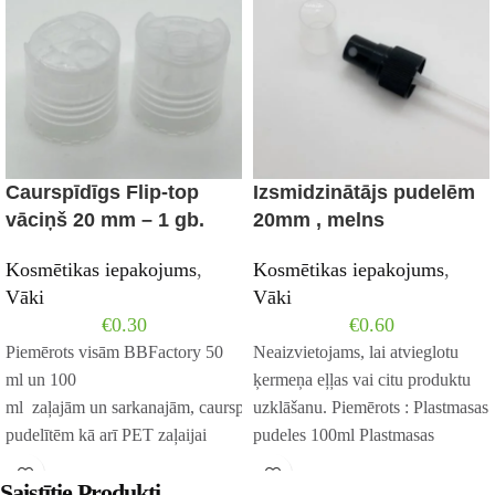
Caurspīdīgs Flip-top
Izsmidzinātājs pudelēm
vāciņš 20 mm – 1 gb.
20mm , melns
Kosmētikas iepakojums
,
Kosmētikas iepakojums
,
Vāki
Vāki
€
0.30
€
0.60
Piemērots visām BBFactory 50
Neaizvietojams, lai atvieglotu
ml un 100
ķermeņa eļļas vai citu produktu
ml zaļajām un sarkanajām, caurspīdīgajām un matētajām stikla
uzklāšanu. Piemērots : Plastmasas
pudelītēm kā arī PET zaļaijai
pudeles 100ml Plastmasas
100ml un caurspīdīgajai 50 ml
pudeles 50ml Zila Plastmasa
Saistītie Produkti
pudelītei
pudele