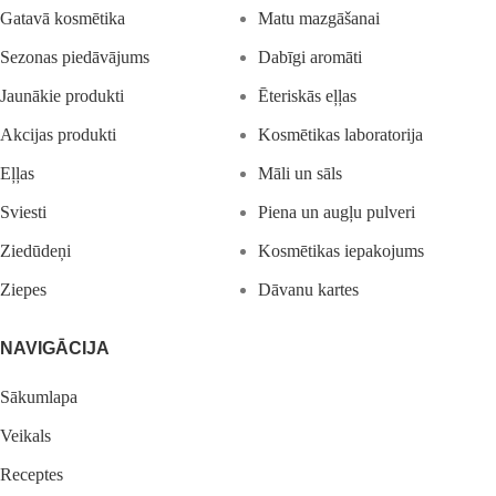
Gatavā kosmētika
Matu mazgāšanai
Sezonas piedāvājums
Dabīgi aromāti
Jaunākie produkti
Ēteriskās eļļas
Akcijas produkti
Kosmētikas laboratorija
Eļļas
Māli un sāls
Sviesti
Piena un augļu pulveri
Ziedūdeņi
Kosmētikas iepakojums
Ziepes
Dāvanu kartes
NAVIGĀCIJA
Sākumlapa
Veikals
Receptes