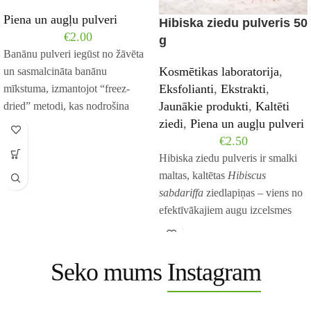
Piena un augļu pulveri
Hibiska ziedu pulveris 50
€
2.00
g
Banānu pulveri iegūst no žāvēta
Kosmētikas laboratorija
,
un sasmalcināta banānu
Eksfolianti
,
Ekstrakti
,
mīkstuma, izmantojot “freez-
Jaunākie produkti
,
Kaltēti
dried” metodi, kas nodrošina
ziedi
,
Piena un augļu pulveri
vitamīnu un minerālvielu
€
2.50
saglabāšanu augu
Hibiska ziedu pulveris ir smalki
maltas, kaltētas
Hibiscus
sabdariffa
ziedlapiņas – viens no
efektīvākajiem augu izcelsmes
ingredientiem DIY kosmētikā.
Bagāts ar dabīgām AHA skābēm,
antocianīniem, C vitamīnu un
Seko mums
Instagram
gļotvielām, tas maigi eksfoliē,
mitrina, izlīdzina ādas toni un