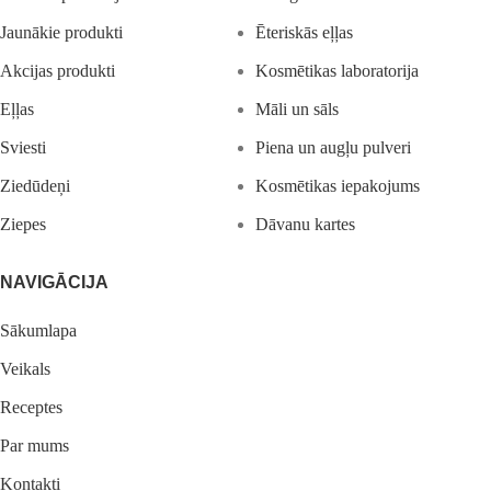
Jaunākie produkti
Ēteriskās eļļas
Akcijas produkti
Kosmētikas laboratorija
Eļļas
Māli un sāls
Sviesti
Piena un augļu pulveri
Ziedūdeņi
Kosmētikas iepakojums
Ziepes
Dāvanu kartes
NAVIGĀCIJA
Sākumlapa
Veikals
Receptes
Par mums
Kontakti