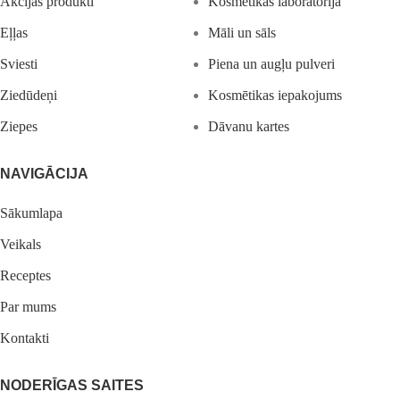
Akcijas produkti
Kosmētikas laboratorija
Eļļas
Māli un sāls
Sviesti
Piena un augļu pulveri
Ziedūdeņi
Kosmētikas iepakojums
Ziepes
Dāvanu kartes
NAVIGĀCIJA
Sākumlapa
Veikals
Receptes
Par mums
Kontakti
NODERĪGAS SAITES