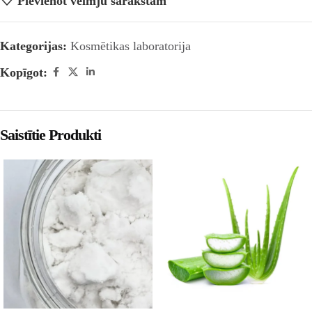
Pievienot vēlmju sarakstam
Kategorijas:
Kosmētikas laboratorija
Kopīgot:
Saistītie Produkti