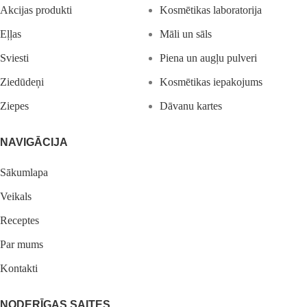
Akcijas produkti
Kosmētikas laboratorija
Eļļas
Māli un sāls
Sviesti
Piena un augļu pulveri
Ziedūdeņi
Kosmētikas iepakojums
Ziepes
Dāvanu kartes
NAVIGĀCIJA
Sākumlapa
Veikals
Receptes
Par mums
Kontakti
NODERĪGAS SAITES