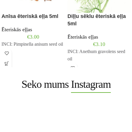
Anīsa ēteriskā eļļa 5ml
Diļļu sēklu ēteriskā eļļa
5ml
Ēteriskās eļļas
€
3.00
Ēteriskās eļļas
€
3.10
INCI: Pimpinella anisum seed oil
INCI: Anethum gravolens seed
oil
Seko mums
Instagram