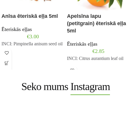
Anīsa ēteriskā eļļa 5ml
Apelsīna lapu
(petitgrain) ēteriskā eļļa
Ēteriskās eļļas
5ml
€
3.00
Ēteriskās eļļas
INCI: Pimpinella anisum seed oil
€
2.85
INCI: Citrus aurantium leaf oil
Seko mums
Instagram