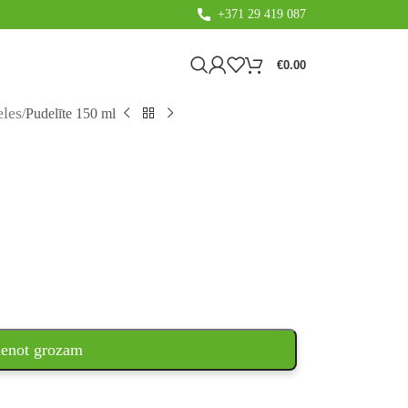
+371 29 419 087
€
0.00
les
Pudelīte 150 ml
ienot grozam