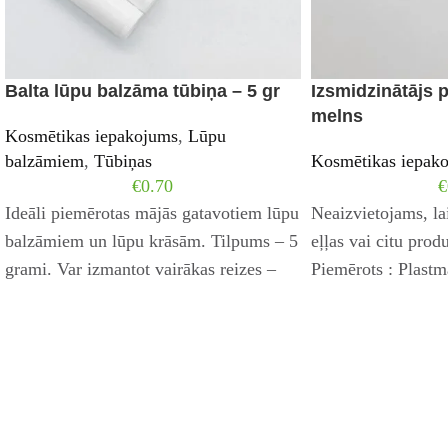
Balta lūpu balzāma tūbiņa – 5 gr
Izsmidzinātājs
melns
Kosmētikas iepakojums
,
Lūpu
balzāmiem
,
Tūbiņas
Kosmētikas iepak
€
0.70
€
Ideāli piemērotas mājās gatavotiem lūpu
Neaizvietojams, la
balzāmiem un lūpu krāsām. Tilpums – 5
eļļas vai citu prod
grami. Var izmantot vairākas reizes –
Piemērots : Plast
izlieto un
Plastmasas pudele
pudele