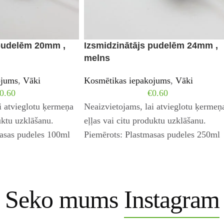
 pudelēm 20mm ,
Izsmidzinātājs pudelēm 24mm ,
melns
ojums
,
Vāki
Kosmētikas iepakojums
,
Vāki
0.60
€
0.60
i atvieglotu ķermeņa
Neaizvietojams, lai atvieglotu ķermeņ
uktu uzklāšanu.
eļļas vai citu produktu uzklāšanu.
masas pudeles 100ml
Piemērots: Plastmasas pudeles 250ml
s 50ml Zila Plastmasa
Plastmasas pudeles 300ml
Seko mums
Instagram