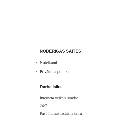
NODERĪGAS SAITES
Noteikumi
Privātuma politika
Darba laiks
Interneta veikals strādā:
24/7
Pasūtījumus izsūtam katru