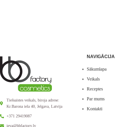
NAVIGĀCIJA
Sākumlapa
Veikals
Receptes
Par mums
Tiešsaistes veikals, biroja adrese:
Kr.Barona iela 40, Jelgava, Latvija
Kontakti
+371 29419087
ieva@bbfactory.lv