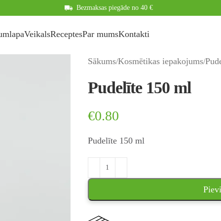
Bezmaksas piegāde no 40 €
umlapa
Veikals
Receptes
Par mums
Kontakti
Sākums
Kosmētikas iepakojums
Pude
Pudelīte 150 ml
€
0.80
Pudelīte 150 ml
Piev