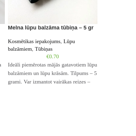
Melna lūpu balzāma tūbiņa – 5 gr
Pipetīte balt
stikla pudelīt
Kosmētikas iepakojums
,
Lūpu
balzāmiem
,
Tūbiņas
Kosmētikas iep
€
0.70
a
Ideāli piemērotas mājās gatavotiem lūpu
Neaizvietojams,
balzāmiem un lūpu krāsām. Tilpums – 5
eļļas vai citu p
grami. Var izmantot vairākas reizes –
Piemērots 30 ml 
izlieto un