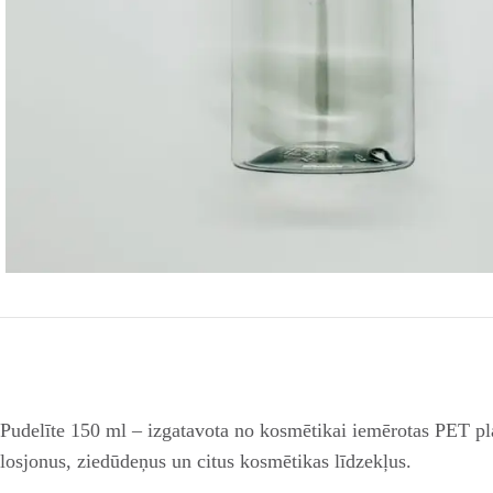
Pudelīte 150 ml – izgatavota no kosmētikai iemērotas PET plas
losjonus, ziedūdeņus un citus kosmētikas līdzekļus.