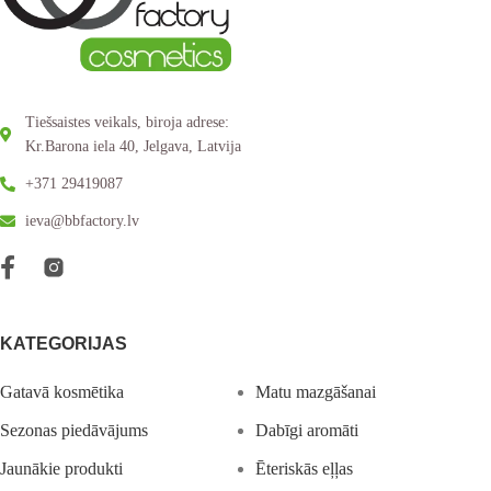
Tiešsaistes veikals, biroja adrese:
Kr.Barona iela 40, Jelgava, Latvija
+371 29419087
ieva@bbfactory.lv
KATEGORIJAS
Gatavā kosmētika
Matu mazgāšanai
Sezonas piedāvājums
Dabīgi aromāti
Jaunākie produkti
Ēteriskās eļļas