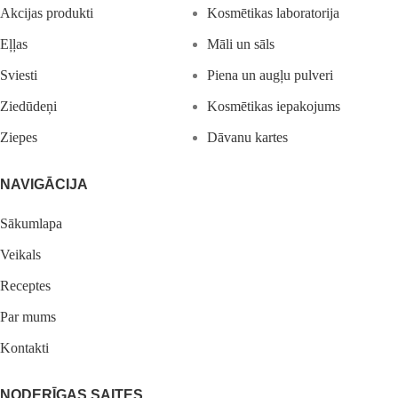
Akcijas produkti
Kosmētikas laboratorija
Eļļas
Māli un sāls
Sviesti
Piena un augļu pulveri
Ziedūdeņi
Kosmētikas iepakojums
Ziepes
Dāvanu kartes
NAVIGĀCIJA
Sākumlapa
Veikals
Receptes
Par mums
Kontakti
NODERĪGAS SAITES