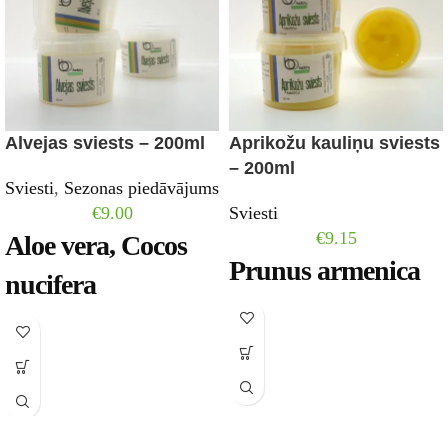
Alvejas sviests – 200ml
Aprikožu kauliņu sviests
– 200ml
Sviesti
,
Sezonas piedāvājums
€
9.00
Sviesti
€
9.15
Aloe vera, Cocos
Prunus armenica
nucifera