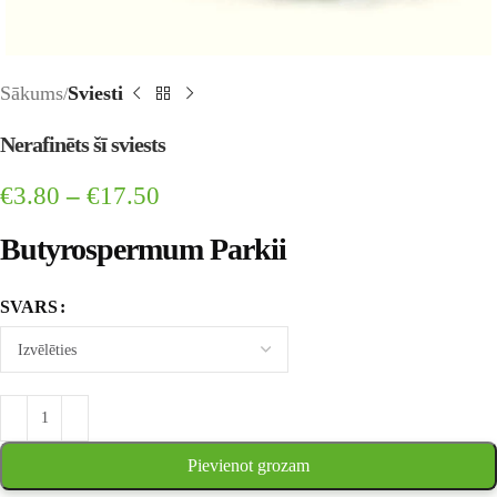
Sākums
Sviesti
Nerafinēts šī sviests
€
3.80
–
€
17.50
Butyrospermum Parkii
SVARS
Pievienot grozam