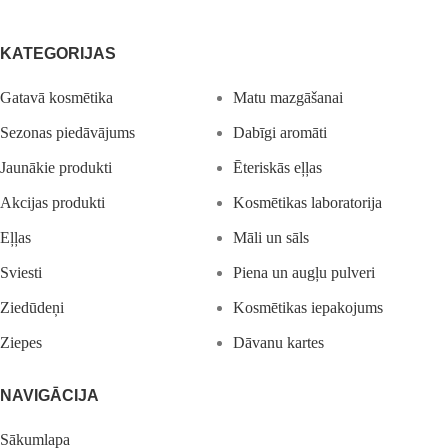
KATEGORIJAS
Gatavā kosmētika
Matu mazgāšanai
Sezonas piedāvājums
Dabīgi aromāti
Jaunākie produkti
Ēteriskās eļļas
Akcijas produkti
Kosmētikas laboratorija
Eļļas
Māli un sāls
Sviesti
Piena un augļu pulveri
Ziedūdeņi
Kosmētikas iepakojums
Ziepes
Dāvanu kartes
NAVIGĀCIJA
Sākumlapa