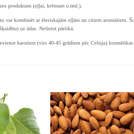
zes produktam (eļļai, krēmam u.tml.).
 to var kombinēt ar ēteriskajām eļļām un citiem aromātiem. Š
šķaidītu) uz ādas. Nelietot pārtikā.
pievienot karstiem (virs 40-45 grādiem pēc Celsija) kosmētikas