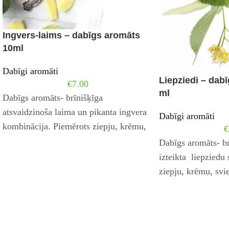
Ingvers-laims – dabīgs aromāts
10ml
Dabīgi aromāti
Liepziedi – dab
€
7.00
ml
Dabīgs aromāts- brīnišķīga
atsvaidzinoša laima un pikanta ingvera
Dabīgi aromāti
kombinācija. Piemērots ziepju, krēmu,
€
sviestu, lūpu balzāmu, dušas želeju un
Dabīgs aromāts- br
citu kosmētikas
izteikta liepziedu
ziepju, krēmu, svi
dušas želeju un ci