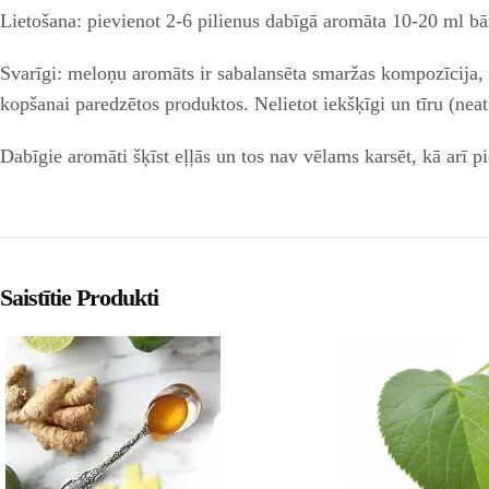
Lietošana: pievienot 2-6 pilienus dabīgā aromāta 10-20 ml bā
Svarīgi: meloņu aromāts ir sabalansēta smaržas kompozīcija,
kopšanai paredzētos produktos. Nelietot iekšķīgi un tīru (neat
Dabīgie aromāti šķīst eļļās un tos nav vēlams karsēt, kā arī 
Saistītie Produkti