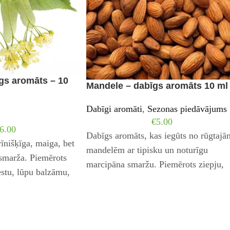
īgs aromāts – 10
Mandele – dabīgs aromāts 10 ml
Dabīgi aromāti
,
Sezonas piedāvājums
€
5.00
6.00
Dabīgs aromāts, kas iegūts no rūgtajā
īnišķīga, maiga, bet
mandelēm ar tipisku un noturīgu
 smarža. Piemērots
marcipāna smaržu. Piemērots ziepju,
estu, lūpu balzāmu,
krēmu, sviestu, lūpu balzāmu, dušas
tu kosmētikas līdzekļu