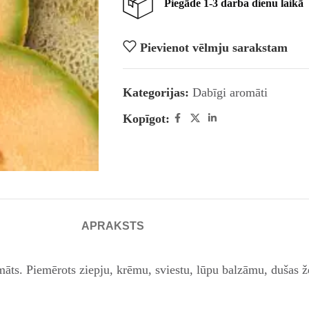
Piegāde 1-3 darba dienu laikā
Pievienot vēlmju sarakstam
Kategorijas:
Dabīgi aromāti
Kopīgot:
APRAKSTS
omāts. Piemērots ziepju, krēmu, sviestu, lūpu balzāmu, dušas ž