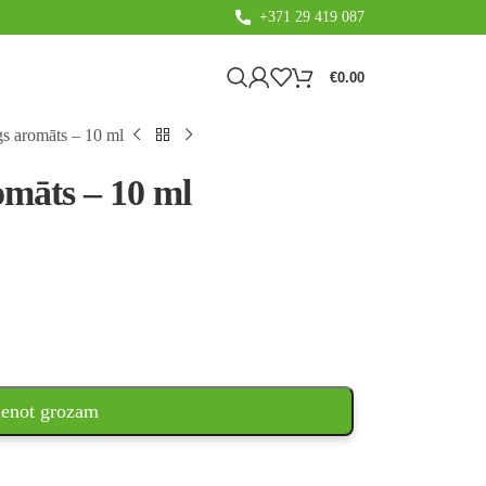
+371 29 419 087
€
0.00
s aromāts – 10 ml
omāts – 10 ml
ienot grozam