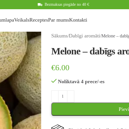
Bezmaksas piegāde no 40 €
umlapa
Veikals
Receptes
Par mums
Kontakti
Sākums
Dabīgi aromāti
Melone – dabīg
Melone – dabīgs ar
€
6.00
Noliktavā 4 prece/-es
Piev