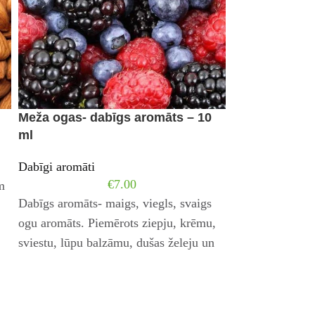
Meža ogas- dabīgs aromāts – 10
ml
Persiks – ma
Dabīgi aromāti
10 ml
€
7.00
m
Dabīgi aromāti
,
Dabīgs aromāts- maigs, viegls, svaigs
ogu aromāts. Piemērots ziepju, krēmu,
Dabīgs aromāts a
sviestu, lūpu balzāmu, dušas želeju un
kārdinošu pers
citu kosmētikas līdzekļu aromatizēšanai.