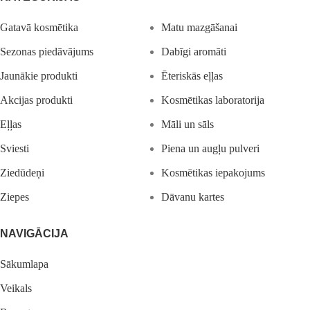
Gatavā kosmētika
Matu mazgāšanai
Sezonas piedāvājums
Dabīgi aromāti
Jaunākie produkti
Ēteriskās eļļas
Akcijas produkti
Kosmētikas laboratorija
Eļļas
Māli un sāls
Sviesti
Piena un augļu pulveri
Ziedūdeņi
Kosmētikas iepakojums
Ziepes
Dāvanu kartes
NAVIGĀCIJA
Sākumlapa
Veikals