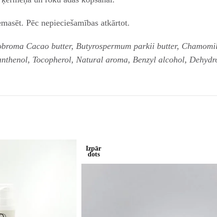
emasēt. Pēc nepieciešamības atkārtot.
roma Cacao butter, Butyrospermum parkii butter, Chamomilla 
anthenol, Tocopherol, Natural aroma, Benzyl alcohol, Dehydro
Izpār
dots