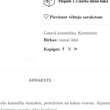
Piegāde 1-3 darba dienu laikā
Pievienot vēlmju sarakstam
Gatavā kosmētika
,
Ķermenim
Birkas:
sausai ādai
Kopīgot:
APRAKSTS
ošo kumelīšu ekstraktu, proteīniem un kakao sviestu. Atjauno 
s ķermeņa un roku ādas kopšanai.