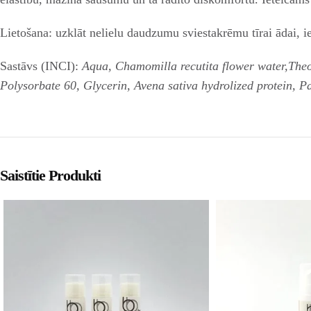
Lietošana:
uzklāt nelielu daudzumu sviestakrēmu tīrai ādai, i
Sastāvs (INCI):
Aqua, Chamomilla recutita flower water,Theob
Polysorbate 60, Glycerin, Avena sativa hydrolized protein, P
Saistītie Produkti