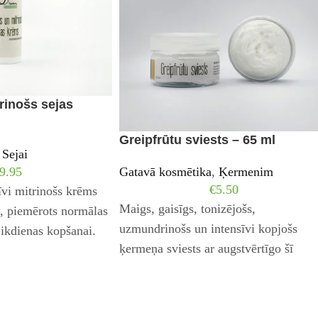
rinošs sejas
Greipfrūtu sviests – 65 ml
Sejai
9.95
Gatavā kosmētika
,
Ķermenim
€
5.50
īvi mitrinošs krēms
Maigs, gaisīgs, tonizējošs,
i, piemērots normālas
uzmundrinošs un intensīvi kopjošs
 ikdienas kopšanai.
ķermeņa sviests ar augstvērtīgo šī
 eļļu
sviestu un alveju. Rūpējas, lai āda būt
mitrināta