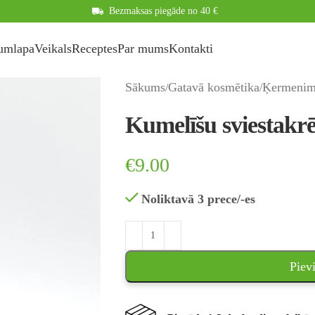
Bezmaksas piegāde no 40 €
umlapa
Veikals
Receptes
Par mums
Kontakti
Sākums
Gatavā kosmētika
Ķermeni
Kumelīšu sviestakr
€
9.00
Noliktavā 3 prece/-es
Piev