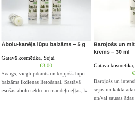
Ābolu-kanēļa lūpu balzāms – 5 g
Barojošs un mit
krēms – 30 ml
Gatavā kosmētika
,
Sejai
€
3.00
Gatavā kosmētika
,
€
Svaigs, viegli pikants un kopjošs lūpu
Barojošs un intens
balzāms ikdienas lietošanai. Sastāvā
sejas un kakla āda
esošās ābolu sēklu un mandeļu eļļas, kā
un/vai sausas ādas
arī E vitamīns
Sastāvā esošo augu