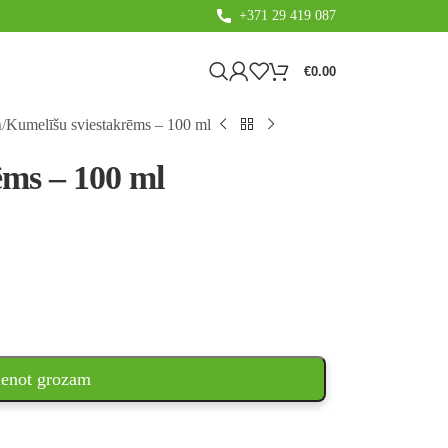
+371 29 419 087
€
0.00
m
Kumelīšu sviestakrēms – 100 ml
ēms – 100 ml
ienot grozam