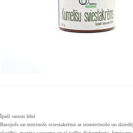
Īpaši sausai ādai
Barojošs un mitrinošs sviestakrēms ar nomierinošo un dziedēj
elastību, mazina sausumu un tā radīto diskomfortu. Ieteicam