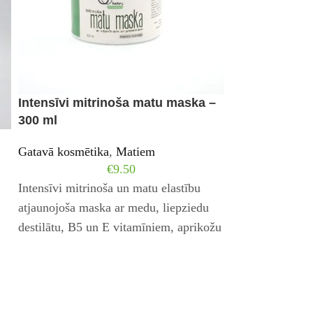
Intensīvi mitrinoša matu maska –
Intensīvi mit
300 ml
15ml
Gatavā kosmētika
,
Matiem
Gatavā kosmēti
€
9.50
Intensīvi mitrinoša un matu elastību
Intensīvi mitrin
atjaunojoša maska ar medu, liepziedu
piemērots visie
destilātu, B5 un E vitamīniem, aprikožu
līdzeklis, lai m
kauliņu eļļu un augu
lobīšanos un at
u