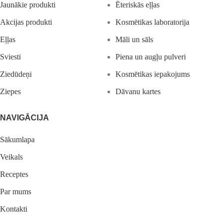
Jaunākie produkti
Ēteriskās eļļas
Akcijas produkti
Kosmētikas laboratorija
Eļļas
Māli un sāls
Sviesti
Piena un augļu pulveri
Ziedūdeņi
Kosmētikas iepakojums
Ziepes
Dāvanu kartes
NAVIGĀCIJA
Sākumlapa
Veikals
Receptes
Par mums
Kontakti