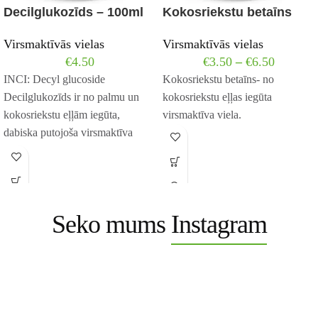
Decilglukozīds – 100ml
Kokosriekstu betaīns
Virsmaktīvās vielas
Virsmaktīvās vielas
€
4.50
€
3.50
–
€
6.50
INCI: Decyl glucoside
Kokosriekstu betaīns- no
Decilglukozīds ir no palmu un
kokosriekstu eļļas iegūta
kokosriekstu eļļām iegūta,
virsmaktīva viela.
dabiska putojoša virsmaktīva
viela, ko mazgājošos līdzekļos
izmanto izteiktu
Seko mums
Instagram