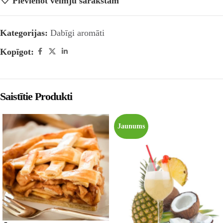
Pievienot vēlmju sarakstam
Kategorijas:
Dabīgi aromāti
Kopīgot:
Saistītie Produkti
Jaunums