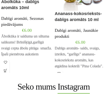
Ābolkūka – dabīgs
aromāts 10ml
Ananass-kokosrieksts-
Dabīgi aromāti
,
Sezonas
dabīgs aromāts 10 ml
piedāvājums
€
6.00
Dabīgi aromāti
,
Jaunākie
produkti
Ābolkūka ir salduma un siltuma
€
6.00
salikums! Brīnišķīgā,garšīgā
svaigi cepta ābolu pīrāga smarža.
Dabīgs aromāts- salds, svaigs,
Īpaši piemērota aukstiem
izteikts, “garšīgs” ananasu-
mēnešiem . Aromāts : ābols,
kokosriekstu aromāts, kas
atgādina kokteili "Pina Colada".
Seko mums
Instagram