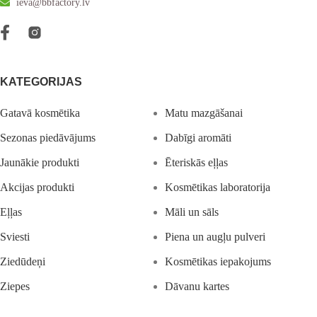
ieva@bbfactory.lv
KATEGORIJAS
Gatavā kosmētika
Matu mazgāšanai
Sezonas piedāvājums
Dabīgi aromāti
Jaunākie produkti
Ēteriskās eļļas
Akcijas produkti
Kosmētikas laboratorija
Eļļas
Māli un sāls
Sviesti
Piena un augļu pulveri
Ziedūdeņi
Kosmētikas iepakojums
Ziepes
Dāvanu kartes