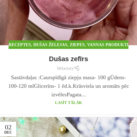
RECEPTES
,
DUŠAS ŽELEJAS, ZIEPES, VANNAS PRODUKTI
Dušas zefīrs
bbfactory
Sastāvdaļas :Caurspīdīgā ziepju masa- 100 gŪdens-
100-120 mlGlicerīns- 1 ēd.k.Krāsviela un aromāts pēc
izvēlesPagata...
LASĪT TĀLĀK
02
DEC