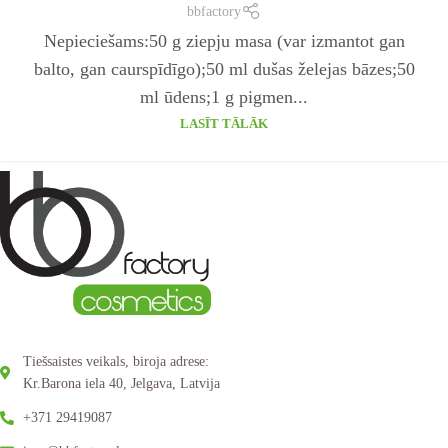
bbfactory
Nepieciešams:50 g ziepju masa (var izmantot gan
balto, gan caurspīdīgo);50 ml dušas želejas bāzes;50
ml ūdens;1 g pigmen...
LASĪT TĀLĀK
Tiešsaistes veikals, biroja adrese:
Kr.Barona iela 40, Jelgava, Latvija
+371 29419087