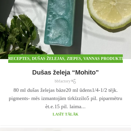
RECEPTES
,
DUŠAS ŽELEJAS, ZIEPES, VANNAS PRODUKTI
Dušas želeja “Mohito”
bbfactory
80 ml dušas želejas bāze20 ml ūdens1/4-1/2 tējk.
pigments- mēs izmantojām tirkīzzilo5 pil. piparmētru
èt.e.15 pil. laima...
LASĪT TĀLĀK