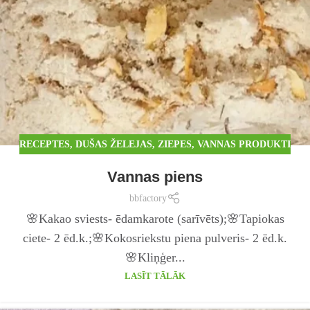
RECEPTES
,
DUŠAS ŽELEJAS, ZIEPES, VANNAS PRODUKTI
Vannas piens
bbfactory
🌸Kakao sviests- ēdamkarote (sarīvēts);🌸Tapiokas
ciete- 2 ēd.k.;🌸Kokosriekstu piena pulveris- 2 ēd.k.
🌸Kliņģer...
LASĪT TĀLĀK