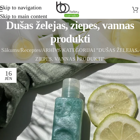
Skip to navigation
Skip to main content
Dušas želejas, ziepes, vannas
produkti
Sākums
Receptes
ARHĪVS KATEGORIJAI "DUŠAS ŽELEJAS,
ZIEPES, VANNAS PRODUKTI"
16
JŪN