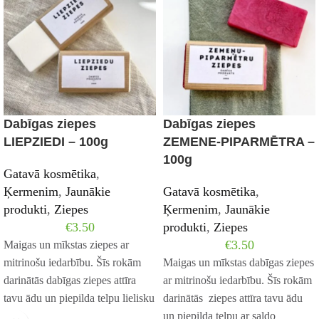
Dabīgas ziepes
Dabīgas ziepes
LIEPZIEDI – 100g
ZEMENE-PIPARMĒTRA –
100g
Gatavā kosmētika
,
Ķermenim
,
Jaunākie
Gatavā kosmētika
,
produkti
,
Ziepes
Ķermenim
,
Jaunākie
€
3.50
produkti
,
Ziepes
€
3.50
Maigas un mīkstas ziepes ar
mitrinošu iedarbību. Šīs rokām
Maigas un mīkstas dabīgas ziepes
darinātās dabīgas ziepes attīra
ar mitrinošu iedarbību. Šīs rokām
tavu ādu un piepilda telpu lielisku
darinātās ziepes attīra tavu ādu
liepziedu
un piepilda telpu ar saldo