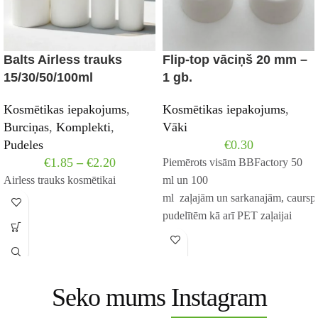
Balts Airless trauks
Flip-top vāciņš 20 mm –
15/30/50/100ml
1 gb.
Kosmētikas iepakojums
,
Kosmētikas iepakojums
,
Burciņas
,
Komplekti
,
Vāki
Pudeles
€
0.30
€
1.85
–
€
2.20
Piemērots visām BBFactory 50
Airless trauks kosmētikai
ml un 100
ml zaļajām un sarkanajām, caurspī
pudelītēm kā arī PET zaļaijai
100ml un caurspīdīPiemērots
visām BBFactory 50 ml
Seko mums
Instagram