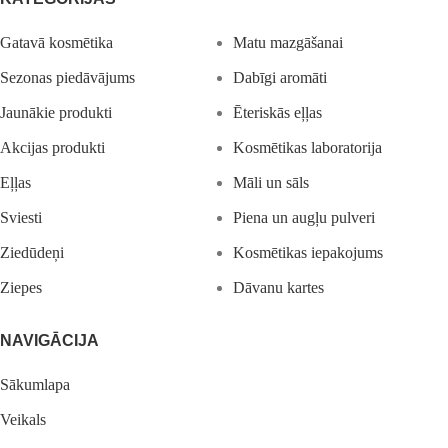
Gatavā kosmētika
Matu mazgāšanai
Sezonas piedāvājums
Dabīgi aromāti
Jaunākie produkti
Ēteriskās eļļas
Akcijas produkti
Kosmētikas laboratorija
Eļļas
Māli un sāls
Sviesti
Piena un augļu pulveri
Ziedūdeņi
Kosmētikas iepakojums
Ziepes
Dāvanu kartes
NAVIGĀCIJA
Sākumlapa
Veikals