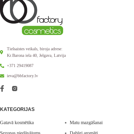
Tiešsaistes veikals, biroja adrese:
Kr.Barona iela 40, Jelgava, Latvija
+371 29419087
ieva@bbfactory.lv
KATEGORIJAS
Gatavā kosmētika
Matu mazgāšanai
Sezonas piedāvājums
Dabīgi aromāti