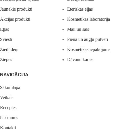
Jaunākie produkti
Ēteriskās eļļas
Akcijas produkti
Kosmētikas laboratorija
Eļļas
Māli un sāls
Sviesti
Piena un augļu pulveri
Ziedūdeņi
Kosmētikas iepakojums
Ziepes
Dāvanu kartes
NAVIGĀCIJA
Sākumlapa
Veikals
Receptes
Par mums
Kontakti