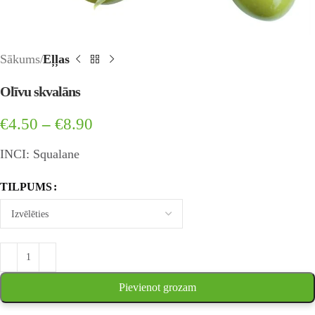
Sākums
Eļļas
Olīvu skvalāns
€
4.50
–
€
8.90
INCI: Squalane
TILPUMS
Pievienot grozam